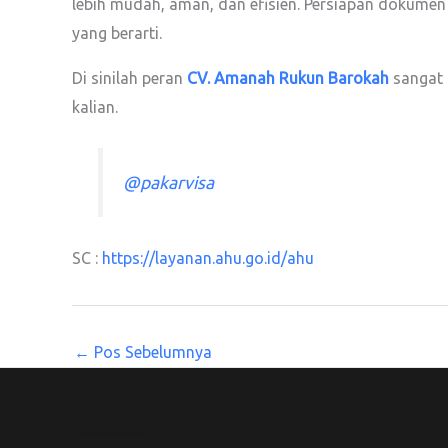
lebih mudah, aman, dan efisien. Persiapan dokume
yang berarti.
Di sinilah peran
CV. Amanah Rukun Barokah
sangat 
kalian.
@pakarvisa
SC :
https://layanan.ahu.go.id/ahu
←
Pos Sebelumnya
CV. Amanah Rukun Barokah