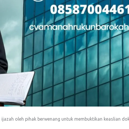
 ijazah oleh pihak berwenang untuk membuktikan keaslian dok