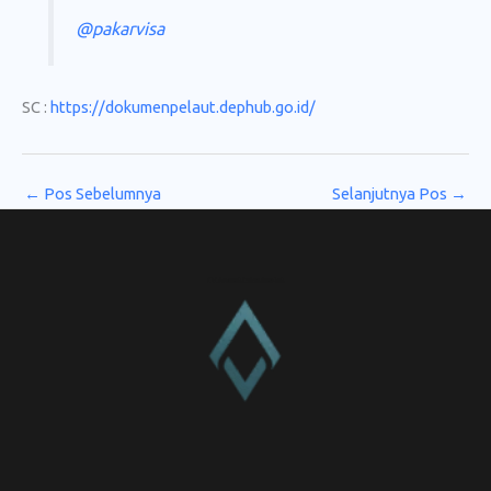
@pakarvisa
SC :
https://dokumenpelaut.dephub.go.id/
←
Pos Sebelumnya
Selanjutnya Pos
→
CV. Amanah Rukun Barokah