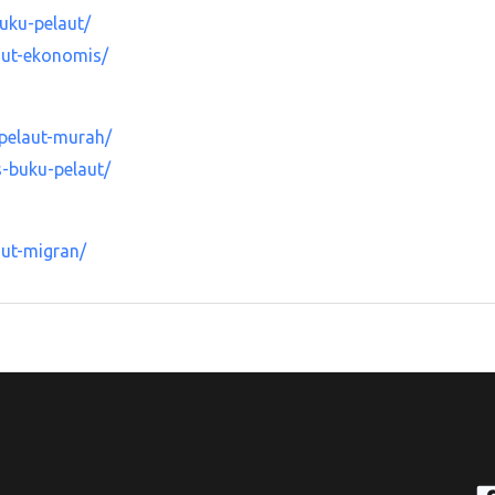
uku-pelaut/
aut-ekonomis/
pelaut-murah/
-buku-pelaut/
ut-migran/