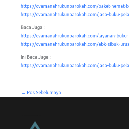
https://cvamanahrukunbarokah.com/paket-hemat-b
https://cvamanahrukunbarokah.com/jasa-buku-pel
Baca Juga :
https://cvamanahrukunbarokah.com/layanan-buku-
https://cvamanahrukunbarokah.com/abk-sibuk-urus
Ini Baca Juga :
https://cvamanahrukunbarokah.com/jasa-buku-pela
←
Pos Sebelumnya
CV. Amanah Rukun Barokah