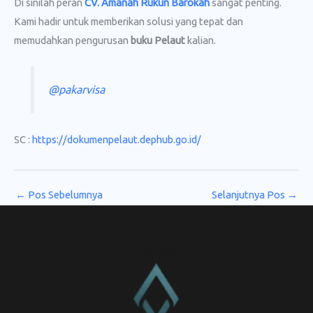
Di sinilah peran
CV. Amanah Rukun Barokah
sangat penting.
Kami hadir untuk memberikan solusi yang tepat dan
memudahkan pengurusan
buku Pelaut
kalian.
@pakarvisa
SC :
https://dokumenpelaut.dephub.go.id/
←
Pos Sebelumnya
Selanjutnya Pos
→
CV. Amanah Rukun Barokah