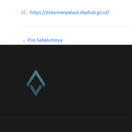
SC :
https://dokumenpelaut.dephub.go.id/
←
Pos Sebelumnya
CV. Amanah Rukun Barokah