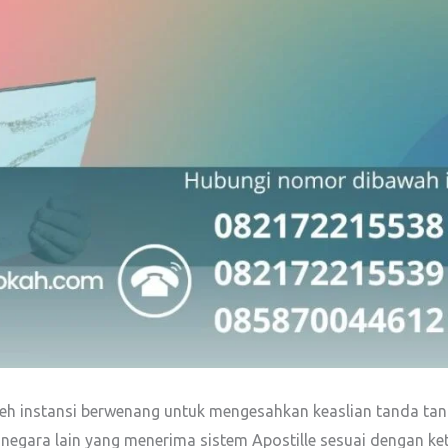
n oleh instansi berwenang untuk mengesahkan keaslian tanda ta
egara lain yang menerima sistem Apostille sesuai dengan ket