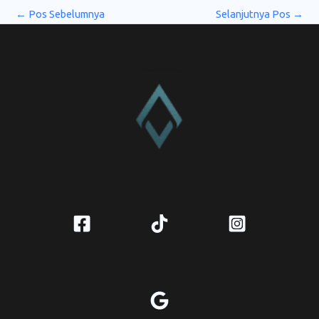
←
Pos Sebelumnya
Selanjutnya Pos
→
CV. Amanah Rukun Barokah