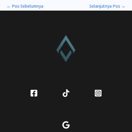
←
Pos Sebelumnya
Selanjutnya Pos
→
CV. Amanah Rukun Barokah