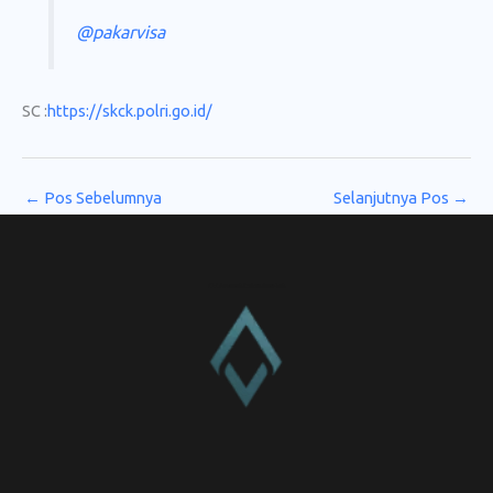
@pakarvisa
SC :
https://skck.polri.go.id/
←
Pos Sebelumnya
Selanjutnya Pos
→
CV. Amanah Rukun Barokah