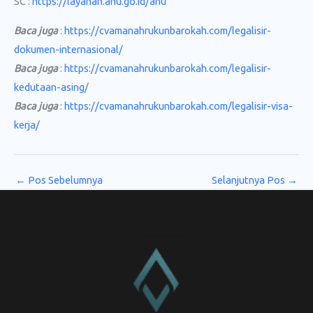
SC :
https://layanan.ahu.go.id/ahu
Baca juga
:
https://cvamanahrukunbarokah.com/legalisir-
dokumen-internasional/
Baca juga
:
https://cvamanahrukunbarokah.com/legalisir-
kedutaan-asing/
Baca juga
:
https://cvamanahrukunbarokah.com/legalisir-visa-
kerja/
←
Pos Sebelumnya
Selanjutnya Pos
→
CV. Amanah Rukun Barokah