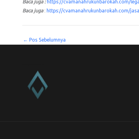
Baca juga :
https://cvamanahrukunbarokah.com/legali
Baca juga
:
https://cvamanahrukunbarokah.com/jasa-
←
Pos Sebelumnya
CV. Amanah Rukun Barokah