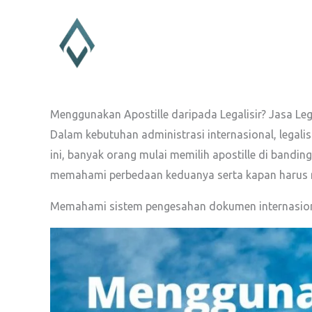
Lewati
ke
konten
Menggunakan Apostille daripada Legalisir? Jasa Lega
Dalam kebutuhan administrasi internasional, legali
ini, banyak orang mulai memilih apostille di bandin
memahami perbedaan keduanya serta kapan harus me
Memahami sistem pengesahan dokumen internasional