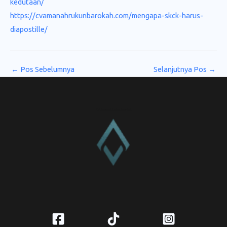
kedutaan/
https://cvamanahrukunbarokah.com/mengapa-skck-harus-
diapostille/
←
Pos Sebelumnya
Selanjutnya Pos
→
CV. Amanah Rukun Barokah