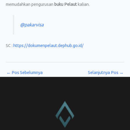
memudahkan pengurusan
buku Pelaut
kalian.
@pakarvisa
SC :
https://dokumenpelaut.dephub.go.id/
←
Pos Sebelumnya
Selanjutnya Pos
→
CV. Amanah Rukun Barokah