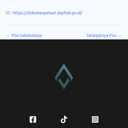
SC :
https://dokumenpelaut.dephub.go.id/
←
Pos Sebelumnya
Selanjutnya Pos
→
CV. Amanah Rukun Barokah