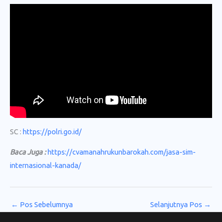
SC :
https://polri.go.id/
Baca Juga :
https://cvamanahrukunbarokah.com/jasa-sim-
internasional-kanada/
←
Pos Sebelumnya
Selanjutnya Pos
→