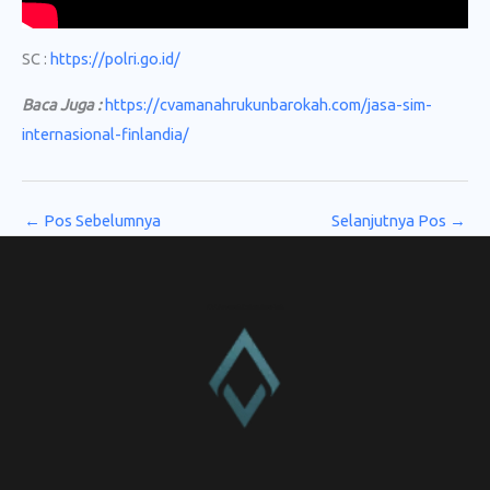
SC :
https://polri.go.id/
Baca Juga :
https://cvamanahrukunbarokah.com/jasa-sim-
internasional-finlandia/
←
Pos Sebelumnya
Selanjutnya Pos
→
CV. Amanah Rukun Barokah