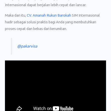
Internasional dapat berjalan lebih cepat dan lancar.
Maka dari itu,
CV. Amanah Rukun Barokah
SIM Internasional
hadir sebagai solusi praktis bagi Anda yang membutuhkan
proses cepat dan bebas dari kerumitan.
@pakarvisa