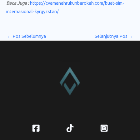
Baca Juga :
https://cvamanahrukunbarokah.com/buat-sim-
internasional-kyrgyzstan/
←
Pos Sebelumnya
Selanjutnya Pos
→
CV. Amanah Rukun Barokah