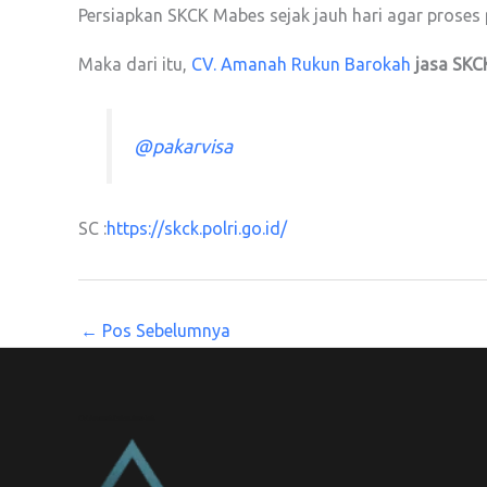
Persiapkan SKCK Mabes sejak jauh hari agar proses 
Maka dari itu,
CV. Amanah Rukun Barokah
jasa SKC
@pakarvisa
SC :
https://skck.polri.go.id/
←
Pos Sebelumnya
CV. Amanah Rukun Barokah