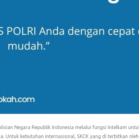
olisian Negara Republik Indonesia melalui fungsi Intelkam un
ia. Untuk kebutuhan internasional, SKCK yang di terbitkan ol