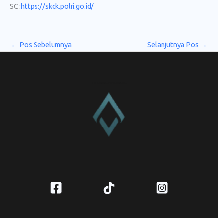
SC :
https://skck.polri.go.id/
←
Pos Sebelumnya
Selanjutnya Pos
→
CV. Amanah Rukun Barokah