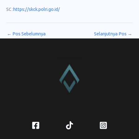
SC :
https://skck.polri.go.id/
←
Pos Sebelumnya
Selanjutnya Pos
→
CV. Amanah Rukun Barokah