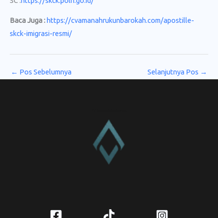
SC :
https://skck.polri.go.id/
Baca Juga :
https://cvamanahrukunbarokah.com/apostille-
skck-imigrasi-resmi/
←
Pos Sebelumnya
Selanjutnya Pos
→
CV. Amanah Rukun Barokah