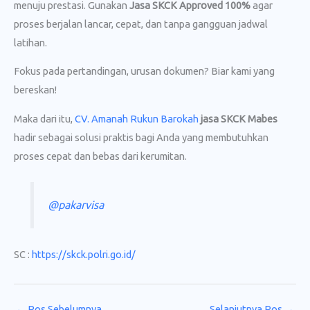
menuju prestasi. Gunakan
Jasa SKCK Approved 100%
agar
proses berjalan lancar, cepat, dan tanpa gangguan jadwal
latihan.
Fokus pada pertandingan, urusan dokumen? Biar kami yang
bereskan!
Maka dari itu,
CV. Amanah Rukun Barokah
jasa SKCK Mabes
hadir sebagai solusi praktis bagi Anda yang membutuhkan
proses cepat dan bebas dari kerumitan.
@pakarvisa
SC :
https://skck.polri.go.id/
←
Pos Sebelumnya
Selanjutnya Pos
→