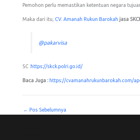
Pemohon perlu memastikan ketentuan negara tujuan
Maka dari itu,
CV. Amanah Rukun Barokah
jasa SKC
@pakarvisa
SC :
https://skck.polri.go.id/
Baca Juga :
https://cvamanahrukunbarokah.com/apos
←
Pos Sebelumnya
CV. Amanah Rukun Barokah