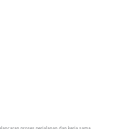
elancaran proses perjalanan dan kerja sama