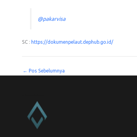
@pakarvisa
SC :
https://dokumenpelaut.dephub.go.id/
←
Pos Sebelumnya
CV. Amanah Rukun Barokah