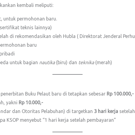
kankan kembali meliputi:
t, untuk permohonan baru.
ertifikat teknis lainnya)
elah di rekomendasikan oleh Hubla ( Direktorat Jenderal Perh
 permohonan baru
pribadi
beda untuk bagian
nautika
(biru) dan
teknika
(merah)
penerbitan Buku Pelaut baru di tetapkan sebesar
Rp 100.000,-
ah, yakni
Rp 10.000,-
ndar dan Otoritas Pelabuhan) di targetkan
3 hari kerja
setelah
rapa KSOP menyebut “1 hari kerja setelah pembayaran”