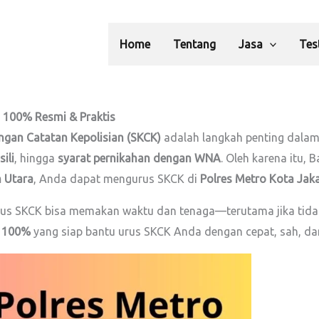
Home
Tentang
Jasa
Tes
d 100% Resmi & Praktis
ngan Catatan Kepolisian (SKCK)
adalah langkah penting dalam 
ili
, hingga
syarat pernikahan dengan WNA
. Oleh karena itu, 
n Utara
, Anda dapat mengurus SKCK di
Polres Metro Kota Jak
rus SKCK bisa memakan waktu dan tenaga—terutama jika tidak t
d 100%
yang siap bantu urus SKCK Anda dengan cepat, sah, da