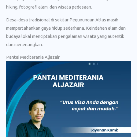
hiking, fotografi alam, dan wisata pedesaan.
Desa-desa tradisional di sekitar Pegunungan Atlas masih
mempertahankan gaya hidup sederhana. Keindahan alam dan
budaya lokal menciptakan pengalaman wisata yang autentik
dan menenangkan.
Pantai Mediterania Aljazair