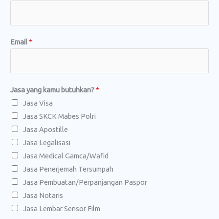
Email
*
a
Jasa yang kamu butuhkan?
*
t
Jasa Visa
a
Jasa SKCK Mabes Polri
u
Jasa Apostille
y
Jasa Legalisasi
a
Jasa Medical Gamca/Wafid
n
Jasa Penerjemah Tersumpah
g
Jasa Pembuatan/Perpanjangan Paspor
N
Jasa Notaris
a
Jasa Lembar Sensor Film
m