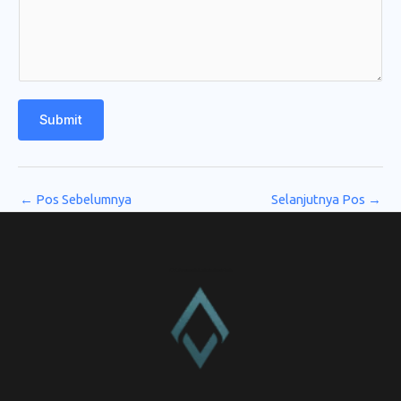
Submit
←
Pos Sebelumnya
Selanjutnya Pos
→
CV. Amanah Rukun Barokah