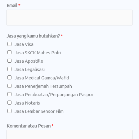
L
Email
*
e
n
g
Jasa yang kamu butuhkan?
*
k
Jasa Visa
a
Jasa SKCK Mabes Polri
p
Jasa Apostille
J
Jasa Legalisasi
a
Jasa Medical Gamca/Wafid
s
Jasa Penerjemah Tersumpah
a
Jasa Pembuatan/Perpanjangan Paspor
P
Jasa Notaris
e
Jasa Lembar Sensor Film
s
a
Komentar atau Pesan
*
n