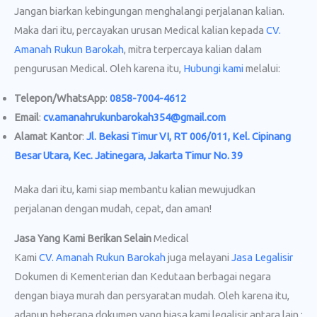
Jangan biarkan kebingungan menghalangi perjalanan kalian.
Maka dari itu, percayakan urusan Medical kalian kepada
CV.
Amanah Rukun Barokah
, mitra terpercaya kalian dalam
pengurusan Medical. Oleh karena itu,
Hubungi kami
melalui:
Telepon/WhatsApp
:
0858-7004-4612
Email
:
cv.amanahrukunbarokah354@gmail.com
Alamat Kantor
:
Jl. Bekasi Timur VI, RT 006/011, Kel. Cipinang
Besar Utara, Kec. Jatinegara, Jakarta Timur No. 39
Maka dari itu, kami siap membantu kalian mewujudkan
perjalanan dengan mudah, cepat, dan aman!
Jasa Yang Kami Berikan Selain
Medical
Kami
CV. Amanah Rukun Barokah
juga melayani
Jasa Legalisir
Dokumen di Kementerian dan Kedutaan berbagai negara
dengan biaya murah dan persyaratan mudah. Oleh karena itu,
adapun beberapa dokumen yang biasa kami legalisir antara lain :