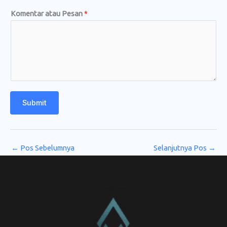
Komentar atau Pesan
*
Submit
←
Pos Sebelumnya
Selanjutnya Pos
→
CV. Amanah Rukun Barokah