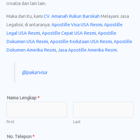
croatia dan lain lain.
Maka dari itu, kami
CV. Amanah Rukun Barokah
Melayani Jasa
Legalisir, di antaranya:
Apostille Visa USA Resmi
,
Apostille
Legal USA Resmi
,
Apostille Cepat USA Resmi
,
Apostille
Dokumen USA Resmi
,
Apostille Kedutaan USA Resmi
,
Apostille
Dokumen Amerika Resmi
,
Jasa Apostille Amerika Resmi
.
@pakarvisa
a
Nama Lengkap
*
t
a
u
First
Last
*
No. Telepon
*
*