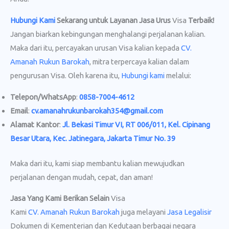
Hubungi Kami
Sekarang untuk Layanan Jasa Urus
Visa
Terbaik!
Jangan biarkan kebingungan menghalangi perjalanan kalian.
Maka dari itu, percayakan urusan Visa kalian kepada
CV.
Amanah Rukun Barokah
, mitra terpercaya kalian dalam
pengurusan Visa. Oleh karena itu,
Hubungi kami
melalui:
Telepon/WhatsApp
:
0858-7004-4612
Email
:
cv.amanahrukunbarokah354@gmail.com
Alamat Kantor
:
Jl. Bekasi Timur VI, RT 006/011, Kel. Cipinang
Besar Utara, Kec. Jatinegara, Jakarta Timur No. 39
Maka dari itu, kami siap membantu kalian mewujudkan
perjalanan dengan mudah, cepat, dan aman!
Jasa Yang Kami Berikan Selain
Visa
Kami
CV. Amanah Rukun Barokah
juga melayani
Jasa Legalisir
Dokumen di Kementerian dan Kedutaan berbagai negara