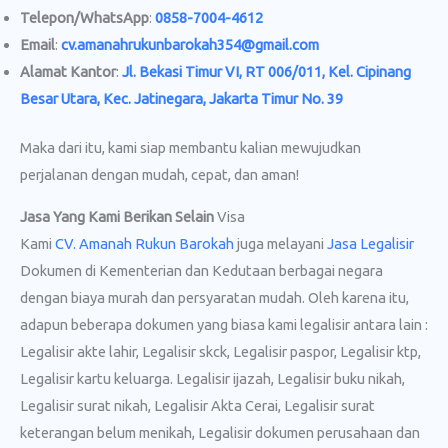
Telepon/WhatsApp
:
0858-7004-4612
Email
:
cv.amanahrukunbarokah354@gmail.com
Alamat Kantor
:
Jl. Bekasi Timur VI, RT 006/011, Kel. Cipinang
Besar Utara, Kec. Jatinegara, Jakarta Timur No. 39
Maka dari itu, kami siap membantu kalian mewujudkan
perjalanan dengan mudah, cepat, dan aman!
Jasa Yang Kami Berikan Selain
Visa
Kami
CV. Amanah Rukun Barokah
juga melayani
Jasa Legalisir
Dokumen di Kementerian dan Kedutaan berbagai negara
dengan biaya murah dan persyaratan mudah. Oleh karena itu,
adapun beberapa dokumen yang biasa kami legalisir antara lain :
Legalisir akte lahir, Legalisir skck, Legalisir paspor, Legalisir ktp,
Legalisir kartu keluarga. Legalisir ijazah, Legalisir buku nikah,
Legalisir surat nikah, Legalisir Akta Cerai, Legalisir surat
keterangan belum menikah, Legalisir dokumen perusahaan dan