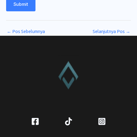
Submit
←
Pos Sebelumnya
Selanjutnya Pos
→
CV. Amanah Rukun Barokah