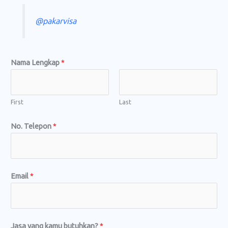
@pakarvisa
y
Nama Lengkap
*
a
n
g
First
Last
y
No. Telepon
*
a
n
g
T
Email
*
e
l
e
p
Jasa yang kamu butuhkan?
*