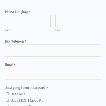
Nama Lengkap
*
First
Last
No. Telepon
*
Email
*
*
Jasa yang kamu butuhkan?
*
P
Jasa Visa
e
Jasa SKCK Mabes Polri
s