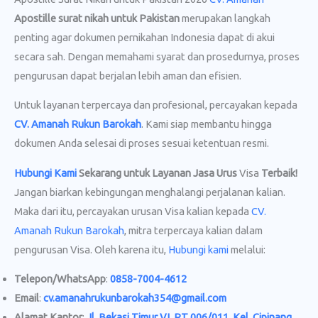
Apostille surat nikah untuk Pakistan
merupakan langkah
penting agar dokumen pernikahan Indonesia dapat di akui
secara sah. Dengan memahami syarat dan prosedurnya, proses
pengurusan dapat berjalan lebih aman dan efisien.
Untuk layanan terpercaya dan profesional, percayakan kepada
CV. Amanah Rukun Barokah
. Kami siap membantu hingga
dokumen Anda selesai di proses sesuai ketentuan resmi.
Hubungi Kami
Sekarang untuk Layanan Jasa Urus
Visa
Terbaik!
Jangan biarkan kebingungan menghalangi perjalanan kalian.
Maka dari itu, percayakan urusan Visa kalian kepada
CV.
Amanah Rukun Barokah
, mitra terpercaya kalian dalam
pengurusan Visa. Oleh karena itu,
Hubungi kami
melalui:
Telepon/WhatsApp
:
0858-7004-4612
Email
:
cv.amanahrukunbarokah354@gmail.com
Alamat Kantor
:
Jl. Bekasi Timur VI, RT 006/011, Kel. Cipinang