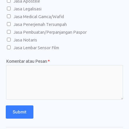
Jasa Apostille
a
Jasa Legalisasi
n
Jasa Medical Gamca/Wafid
P
Jasa Penerjemah Tersumpah
e
Jasa Pembuatan/Perpanjangan Paspor
s
Jasa Notaris
a
Jasa Lembar Sensor Film
n
Komentar atau Pesan
*
Submit