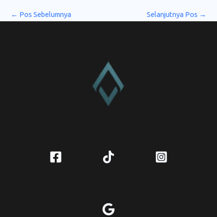
←
Pos Sebelumnya
Selanjutnya Pos
→
CV. Amanah Rukun Barokah