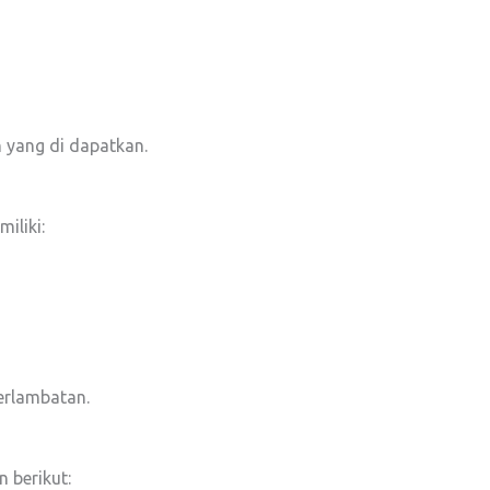
 yang di dapatkan.
iliki:
terlambatan.
 berikut: