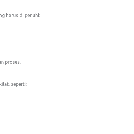
ng harus di penuhi:
n proses.
lat, seperti: