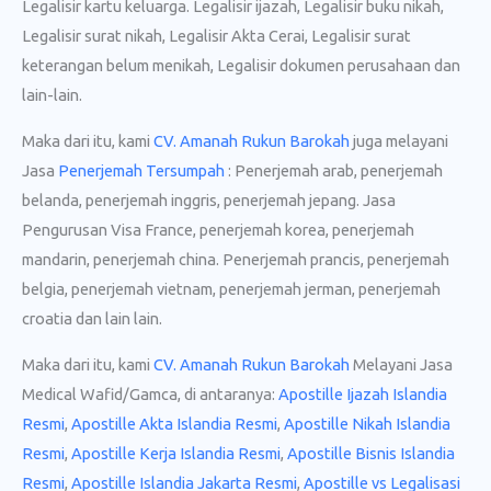
Legalisir kartu keluarga. Legalisir ijazah, Legalisir buku nikah,
Legalisir surat nikah, Legalisir Akta Cerai, Legalisir surat
keterangan belum menikah, Legalisir dokumen perusahaan dan
lain-lain.
Maka dari itu, kami
CV. Amanah Rukun Barokah
juga melayani
Jasa
Penerjemah Tersumpah
: Penerjemah arab, penerjemah
belanda, penerjemah inggris, penerjemah jepang. Jasa
Pengurusan Visa France, penerjemah korea, penerjemah
mandarin, penerjemah china. Penerjemah prancis, penerjemah
belgia, penerjemah vietnam, penerjemah jerman, penerjemah
croatia dan lain lain.
Maka dari itu, kami
CV. Amanah Rukun Barokah
Melayani Jasa
Medical Wafid/Gamca, di antaranya:
Apostille Ijazah Islandia
Resmi
,
Apostille Akta Islandia Resmi
,
Apostille Nikah Islandia
Resmi
,
Apostille Kerja Islandia Resmi
,
Apostille Bisnis Islandia
Resmi
,
Apostille Islandia Jakarta Resmi
,
Apostille vs Legalisasi