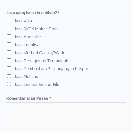
Jasa yang kamu butuhkan?
*
Jasa Visa
Jasa SKCK Mabes Polri
Jasa Apostille
Jasa Legalisasi
Jasa Medical Gamca/Wafid
Jasa Penerjemah Tersumpah
Jasa Pembuatan/Perpanjangan Paspor
Jasa Notaris
Jasa Lembar Sensor Film
N
Komentar atau Pesan
*
a
m
a
J