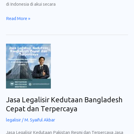
di Indonesia di akui secara
Jasa
Read More »
Legalisir
Kedutaan
Sri
Lanka
Terpercaya
Jasa Legalisir Kedutaan Bangladesh
Cepat dan Terpercaya
legalisir
/
M. Syaiful Akbar
Jasa Legalisir Kedutaan Pakistan Resmi dan Terpercaya Jasa