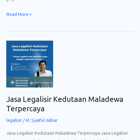
Jasa
Read More »
Legalisir
Kedutaan
Myanmar
Resmi
dan
Cepat
Jasa Legalisir Kedutaan Maladewa
Terpercaya
legalisir
/
M. Syaiful Akbar
Jasa Legalisir Kedutaan Maladewa Terpercaya Jasa Legalisir