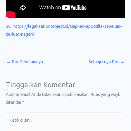
SC :
https://legalizationproject.id/siapkan-apostille-sebelum-
ke-luar-negeri/
←
Pos Sebelumnya
Selanjutnya Pos
→
Tinggalkan Komentar
Alamat email Anda tidak akan dipublikasikan.
Ruas yang wajib
ditandai
*
Ketik
di