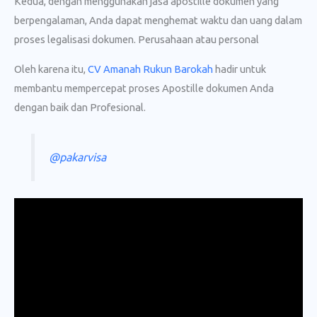
Kedua, dengan menggunakan jasa apostille dokumen yang
berpengalaman, Anda dapat menghemat waktu dan uang dalam
proses legalisasi dokumen. Perusahaan atau personal
Oleh karena itu,
CV Amanah Rukun Barokah
hadir untuk
membantu mempercepat proses Apostille dokumen Anda
dengan baik dan Profesional.
@pakarvisa