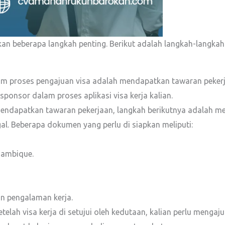
 beberapa langkah penting. Berikut adalah langkah-langkah
m proses pengajuan visa adalah mendapatkan tawaran pekerj
ponsor dalam proses aplikasi visa kerja kalian.
endapatkan tawaran pekerjaan, langkah berikutnya adalah men
al. Beberapa dokumen yang perlu di siapkan meliputi:
zambique.
n pengalaman kerja.
telah visa kerja di setujui oleh kedutaan, kalian perlu meng