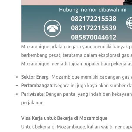
Mozambique adalah negara yang memiliki banyak pote
berkembang pesat, terutama dalam eksplorasi gas a
Mozambique menjadi tujuan populer bagi pekerja as
Sektor Energi
: Mozambique memiliki cadangan gas al
Pertambangan
: Negara ini juga kaya akan sumber da
Pariwisata
: Dengan pantai yang indah dan kekayaan
perjalanan.
Visa Kerja untuk Bekerja di Mozambique
Untuk bekerja di Mozambique, kalian wajib mendapat