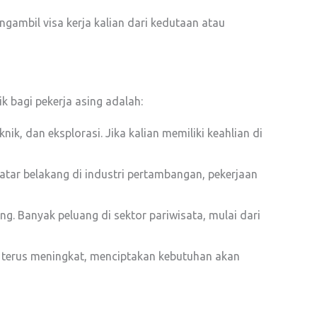
mengambil visa kerja kalian dari kedutaan atau
 bagi pekerja asing adalah:
, dan eksplorasi. Jika kalian memiliki keahlian di
atar belakang di industri pertambangan, pekerjaan
 Banyak peluang di sektor pariwisata, mulai dari
 terus meningkat, menciptakan kebutuhan akan