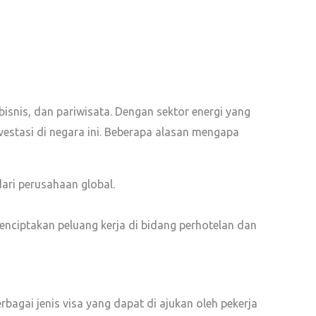
isnis, dan pariwisata. Dengan sektor energi yang
estasi di negara ini. Beberapa alasan mengapa
ari perusahaan global.
nciptakan peluang kerja di bidang perhotelan dan
agai jenis visa yang dapat di ajukan oleh pekerja