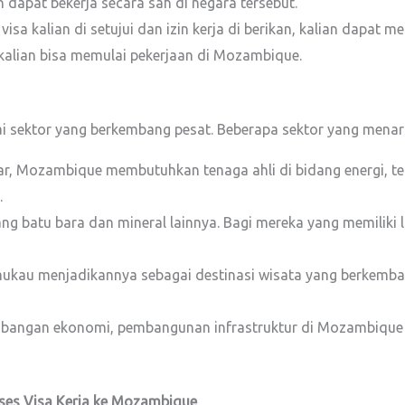
 dapat bekerja secara sah di negara tersebut.
visa kalian di setujui dan izin kerja di berikan, kalian dapat 
kalian bisa memulai pekerjaan di Mozambique.
sektor yang berkembang pesat. Beberapa sektor yang menarik
, Mozambique membutuhkan tenaga ahli di bidang energi, teknik
.
 batu bara dan mineral lainnya. Bagi mereka yang memiliki l
kau menjadikannya sebagai destinasi wisata yang berkembang.
embangan ekonomi, pembangunan infrastruktur di Mozambique
oses Visa Kerja ke Mozambique