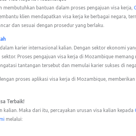
dan membutuhkan bantuan dalam proses pengajuan visa kerja,
membantu klien mendapatkan visa kerja ke berbagai negara, 
lancar dan sesuai dengan prosedur yang berlaku.
kah
dalam karier internasional kalian. Dengan sektor ekonomi ya
ai sektor. Proses pengajuan visa kerja di Mozambique meman
gatasi tantangan tersebut dan memulai karier sukses di negar
engan proses aplikasi visa kerja di Mozambique, memberikan 
isa
Terbaik!
kalian. Maka dari itu, percayakan urusan visa kalian kepada
mi
melalui: