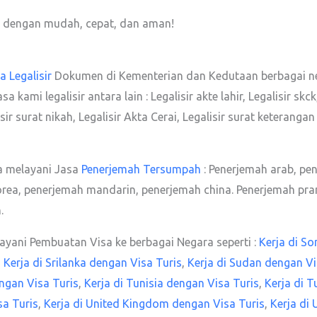
 dengan mudah, cepat, dan aman!
a Legalisir
Dokumen di Kementerian dan Kedutaan berbagai n
mi legalisir antara lain : Legalisir akte lahir, Legalisir skck, 
alisir surat nikah, Legalisir Akta Cerai, Legalisir surat keter
a melayani Jasa
Penerjemah Tersumpah
: Penerjemah arab, pe
orea, penerjemah mandarin, penerjemah china. Penerjemah pran
.
yani Pembuatan Visa ke berbagai Negara seperti :
Kerja di So
,
Kerja di Srilanka dengan Visa Turis
,
Kerja di Sudan dengan Vi
ngan Visa Turis
,
Kerja di Tunisia dengan Visa Turis
,
Kerja di T
sa Turis
,
Kerja di United Kingdom dengan Visa Turis
,
Kerja di