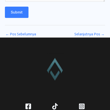
Submit
←
Pos Sebelumnya
Selanjutnya Pos
→
CV. Amanah Rukun Barokah