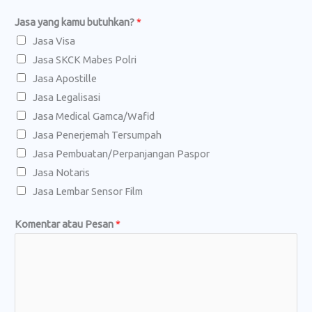
Jasa yang kamu butuhkan?
*
Jasa Visa
Jasa SKCK Mabes Polri
Jasa Apostille
Jasa Legalisasi
Jasa Medical Gamca/Wafid
Jasa Penerjemah Tersumpah
Jasa Pembuatan/Perpanjangan Paspor
Jasa Notaris
Jasa Lembar Sensor Film
J
Komentar atau Pesan
*
a
s
a
*
*