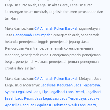
Legalisir surat nikah, Legalisir Akta Cerai, Legalisir surat
keterangan belum menikah, Legalisir dokumen perusahaan dan
lain-lain.
Maka dari itu, kami
CV. Amanah Rukun Barokah
juga melayani
Jasa
Penerjemah Tersumpah
: Penerjemah arab, penerjemah
belanda, penerjemah inggris, penerjemah jepang. Jasa
Pengurusan Visa France, penerjemah korea, penerjemah
mandarin, penerjemah china. Penerjemah prancis, penerjemah
belgia, penerjemah vietnam, penerjemah jerman, penerjemah
croatia dan lain lain.
Maka dari itu, kami
CV. Amanah Rukun Barokah
Melayani Jasa
Legalisir, di antaranya:
Legalisasi Kedutaan Laos Terpercaya
,
Syarat Legalisasi Laos
,
Tips Legalisasi Laos Resmi
,
Legalisasi
Ijazah Laos Resmi
,
Jasa Legalisasi Laos Terpercaya
,
Laos vs
Apostille Panduan Legalisasi
,
Dokumen Wajib Laos Resmi
,