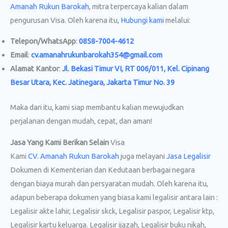
Amanah Rukun Barokah
, mitra terpercaya kalian dalam
pengurusan Visa. Oleh karena itu,
Hubungi kami
melalui:
Telepon/WhatsApp
:
0858-7004-4612
Email
:
cv.amanahrukunbarokah354@gmail.com
Alamat Kantor
:
Jl. Bekasi Timur VI, RT 006/011, Kel. Cipinang
Besar Utara, Kec. Jatinegara, Jakarta Timur No. 39
Maka dari itu, kami siap membantu kalian mewujudkan
perjalanan dengan mudah, cepat, dan aman!
Jasa Yang Kami Berikan Selain
Visa
Kami
CV. Amanah Rukun Barokah
juga melayani
Jasa Legalisir
Dokumen di Kementerian dan Kedutaan berbagai negara
dengan biaya murah dan persyaratan mudah. Oleh karena itu,
adapun beberapa dokumen yang biasa kami legalisir antara lain :
Legalisir akte lahir, Legalisir skck, Legalisir paspor, Legalisir ktp,
Legalisir kartu keluarga. Legalisir ijazah, Legalisir buku nikah,