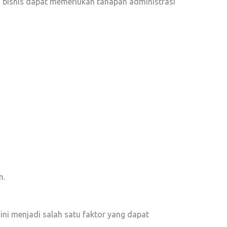
 bisnis dapat memerlukan tahapan administrasi
n.
i menjadi salah satu faktor yang dapat