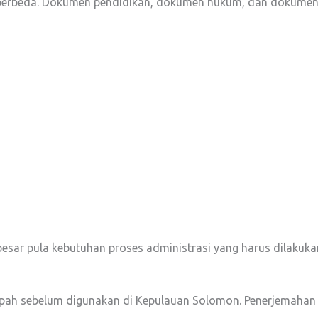
g berbeda. Dokumen pendidikan, dokumen hukum, dan dokumen
sar pula kebutuhan proses administrasi yang harus dilakuka
h sebelum digunakan di Kepulauan Solomon. Penerjemahan in