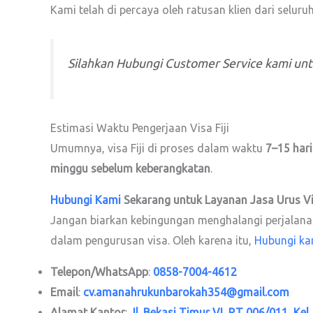
Kami telah di percaya oleh ratusan klien dari selur
Silahkan Hubungi Customer Service kami un
Estimasi Waktu Pengerjaan Visa Fiji
Umumnya, visa Fiji di proses dalam waktu
7–15 hari
minggu sebelum keberangkatan
.
Hubungi Kami
Sekarang untuk Layanan Jasa Urus V
Jangan biarkan kebingungan menghalangi perjalanan 
dalam pengurusan visa. Oleh karena itu,
Hubungi ka
Telepon/WhatsApp
:
0858-7004-4612
Email
:
cv.amanahrukunbarokah354@gmail.com
Alamat Kantor
:
Jl. Bekasi Timur VI, RT 006/011, Kel