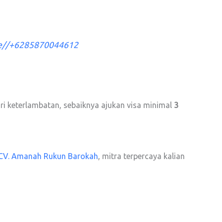
me//+6285870044612
i keterlambatan, sebaiknya ajukan visa minimal
3
CV. Amanah Rukun Barokah
, mitra terpercaya kalian