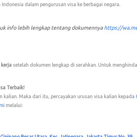
uh Indonesia dalam pengurusan visa ke berbagai negara.
tuk info lebih lengkap tentang dokumennya
https://wa.
 kerja
setelah dokumen lengkap di serahkan. Untuk menghindar
isa
Terbaik!
kalian. Maka dari itu, percayakan urusan visa kalian kepada
mi
melalui:
. Cipinang Besar Utara, Kec. Jatinegara, Jakarta Timur No. 39