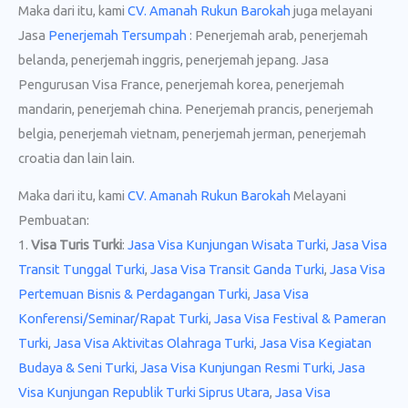
Maka dari itu, kami
CV. Amanah Rukun Barokah
juga melayani
Jasa
Penerjemah Tersumpah
: Penerjemah arab, penerjemah
belanda, penerjemah inggris, penerjemah jepang. Jasa
Pengurusan Visa France, penerjemah korea, penerjemah
mandarin, penerjemah china. Penerjemah prancis, penerjemah
belgia, penerjemah vietnam, penerjemah jerman, penerjemah
croatia dan lain lain.
Maka dari itu, kami
CV. Amanah Rukun Barokah
Melayani
Pembuatan:
1.
Visa Turis Turki
:
Jasa Visa Kunjungan Wisata Turki
,
Jasa Visa
Transit Tunggal Turki
,
Jasa Visa Transit Ganda Turki
,
Jasa Visa
Pertemuan Bisnis & Perdagangan Turki
,
Jasa Visa
Konferensi/Seminar/Rapat Turki
,
Jasa Visa Festival & Pameran
Turki
,
Jasa Visa Aktivitas Olahraga Turki
,
Jasa Visa Kegiatan
Budaya & Seni Turki
,
Jasa Visa Kunjungan Resmi Turki,
Jasa
Visa Kunjungan Republik Turki Siprus Utara
,
Jasa Visa