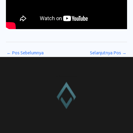
←
Pos Sebelumnya
Selanjutnya Pos
→
CV. Amanah Rukun Barokah