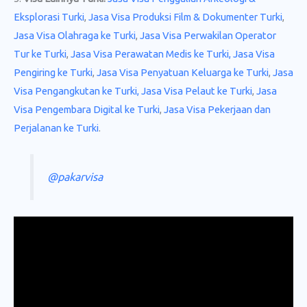
Eksplorasi Turki
,
Jasa Visa Produksi Film & Dokumenter Turki
,
Jasa Visa Olahraga ke Turki
,
Jasa Visa Perwakilan Operator
Tur ke Turki
,
Jasa Visa Perawatan Medis ke Turki,
Jasa Visa
Pengiring ke Turki
,
Jasa Visa Penyatuan Keluarga ke Turki
,
Jasa
Visa Pengangkutan ke Turki,
Jasa Visa Pelaut ke Turki
,
Jasa
Visa Pengembara Digital ke Turki
,
Jasa Visa Pekerjaan dan
Perjalanan ke Turki
.
@pakarvisa