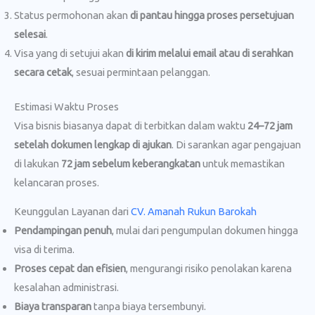
Status permohonan akan
di pantau hingga proses persetujuan
selesai
.
Visa yang di setujui akan
di kirim melalui email atau di serahkan
secara cetak
, sesuai permintaan pelanggan.
Estimasi Waktu Proses
Visa bisnis biasanya dapat di terbitkan dalam waktu
24–72 jam
setelah dokumen lengkap di ajukan
. Di sarankan agar pengajuan
di lakukan
72 jam sebelum keberangkatan
untuk memastikan
kelancaran proses.
Keunggulan Layanan dari
CV. Amanah Rukun Barokah
Pendampingan penuh
, mulai dari pengumpulan dokumen hingga
visa di terima.
Proses cepat dan efisien
, mengurangi risiko penolakan karena
kesalahan administrasi.
Biaya transparan
tanpa biaya tersembunyi.