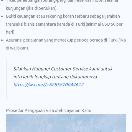
Tiket penerbangan pulang‑pergi dan reservasi hotel selama
kunjungan (jika di perlukan).
Bukti keuangan atau rekening koran terbaru sebagai jaminan
transaksi bisnis sementara berada di Turki (minimal USD 50 per
hari).
Asuransi perjalanan yang mencakup periode berada di Turki (jika
di wajibkan).
Silahkan Hubungi Customer Service kami untuk
info lebih lengkap tentang dokumennya
https://wa.me//+6285870044612
Prosedur Pengajuan Visa oleh Layanan Kami