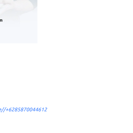
me//+6285870044612