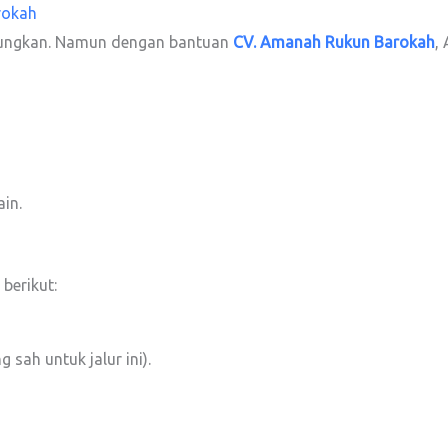
rokah
gungkan. Namun dengan bantuan
CV. Amanah Rukun Barokah
,
in.
berikut:
 sah untuk jalur ini).