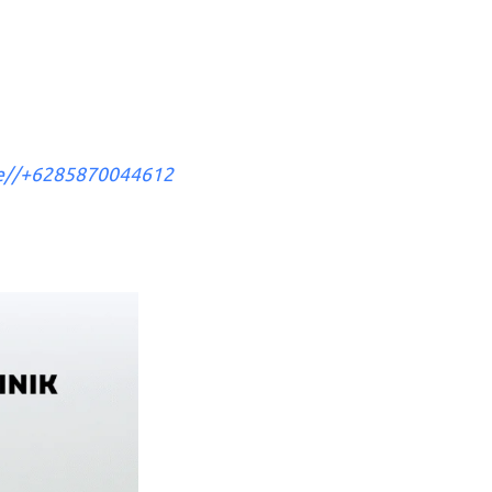
me//+6285870044612