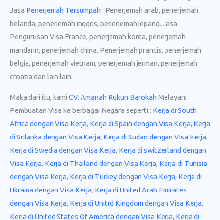
Jasa
Penerjemah Tersumpah
: Penerjemah arab, penerjemah
belanda, penerjemah inggris, penerjemah jepang. Jasa
Pengurusan Visa France, penerjemah korea, penerjemah
mandarin, penerjemah china. Penerjemah prancis, penerjemah
belgia, penerjemah vietnam, penerjemah jerman, penerjemah
croatia dan lain lain.
Maka dari itu, kami
CV. Amanah Rukun Barokah
Melayani
Pembuatan Visa ke berbagai Negara seperti :
Kerja di South
Africa dengan Visa Kerja
,
Kerja di Spain dengan Visa Kerja
,
Kerja
di Srilanka dengan Visa Kerja
,
Kerja di Sudan dengan Visa Kerja
,
Kerja di Swedia dengan Visa Kerja
,
Kerja di switzerland dengan
Visa Kerja
,
Kerja di Thailand dengan Visa Kerja
,
Kerja di Tunisia
dengan Visa Kerja
,
Kerja di Turkey dengan Visa Kerja
,
Kerja di
Ukraina dengan Visa Kerja
,
Kerja di United Arab Emirates
dengan Visa Kerja
,
Kerja di Unitrd Kingdom dengan Visa Kerja
,
Kerja di United States Of America dengan Visa Kerja
,
Kerja di