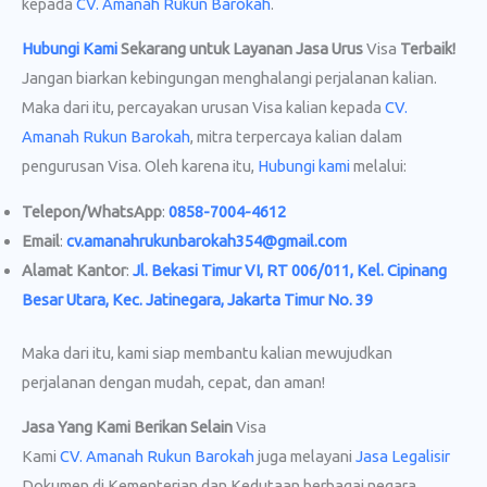
kepada
CV. Amanah Rukun Barokah
.
Hubungi Kami
Sekarang untuk Layanan Jasa Urus
Visa
Terbaik!
Jangan biarkan kebingungan menghalangi perjalanan kalian.
Maka dari itu, percayakan urusan Visa kalian kepada
CV.
Amanah Rukun Barokah
, mitra terpercaya kalian dalam
pengurusan Visa. Oleh karena itu,
Hubungi kami
melalui:
Telepon/WhatsApp
:
0858-7004-4612
Email
:
cv.amanahrukunbarokah354@gmail.com
Alamat Kantor
:
Jl. Bekasi Timur VI, RT 006/011, Kel. Cipinang
Besar Utara, Kec. Jatinegara, Jakarta Timur No. 39
Maka dari itu, kami siap membantu kalian mewujudkan
perjalanan dengan mudah, cepat, dan aman!
Jasa Yang Kami Berikan Selain
Visa
Kami
CV. Amanah Rukun Barokah
juga melayani
Jasa Legalisir
Dokumen di Kementerian dan Kedutaan berbagai negara