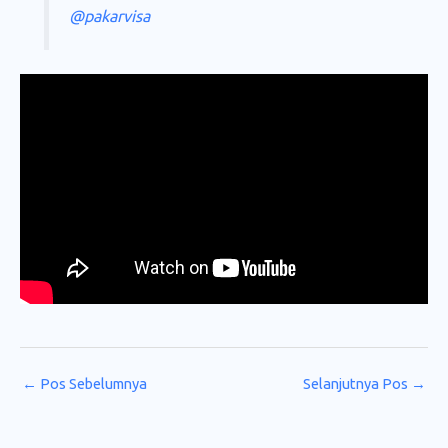
@pakarvisa
←
Pos Sebelumnya
Selanjutnya Pos
→