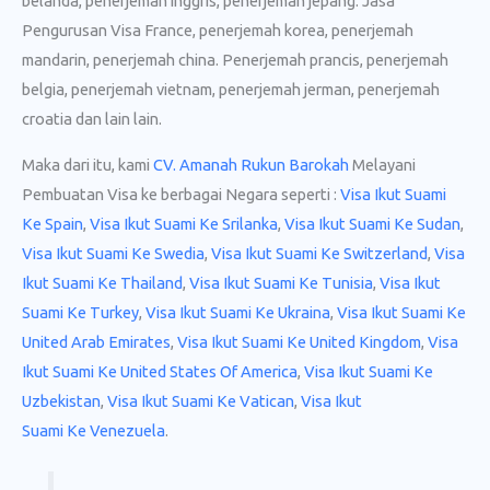
belanda, penerjemah inggris, penerjemah jepang. Jasa
Pengurusan Visa France, penerjemah korea, penerjemah
mandarin, penerjemah china. Penerjemah prancis, penerjemah
belgia, penerjemah vietnam, penerjemah jerman, penerjemah
croatia dan lain lain.
Maka dari itu, kami
CV. Amanah Rukun Barokah
Melayani
Pembuatan Visa ke berbagai Negara seperti :
Visa Ikut Suami
Ke Spain
,
Visa Ikut Suami Ke Srilanka
,
Visa Ikut Suami Ke Sudan
,
Visa Ikut Suami Ke Swedia
,
Visa Ikut Suami Ke Switzerland
,
Visa
Ikut Suami Ke Thailand
,
Visa Ikut Suami Ke Tunisia
,
Visa Ikut
Suami Ke Turkey
,
Visa Ikut Suami Ke Ukraina
,
Visa Ikut Suami Ke
United Arab Emirates
,
Visa Ikut Suami Ke United Kingdom
,
Visa
Ikut Suami Ke United States Of America
,
Visa Ikut Suami Ke
Uzbekistan
,
Visa Ikut Suami Ke Vatican
,
Visa Ikut
Suami Ke Venezuela
.