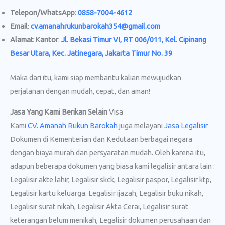
Telepon/WhatsApp
:
0858-7004-4612
Email
:
cv.amanahrukunbarokah354@gmail.com
Alamat Kantor
:
Jl. Bekasi Timur VI, RT 006/011, Kel. Cipinang
Besar Utara, Kec. Jatinegara, Jakarta Timur No. 39
Maka dari itu, kami siap membantu kalian mewujudkan
perjalanan dengan mudah, cepat, dan aman!
Jasa Yang Kami Berikan Selain
Visa
Kami
CV. Amanah Rukun Barokah
juga melayani
Jasa Legalisir
Dokumen di Kementerian dan Kedutaan berbagai negara
dengan biaya murah dan persyaratan mudah. Oleh karena itu,
adapun beberapa dokumen yang biasa kami legalisir antara lain :
Legalisir akte lahir, Legalisir skck, Legalisir paspor, Legalisir ktp,
Legalisir kartu keluarga. Legalisir ijazah, Legalisir buku nikah,
Legalisir surat nikah, Legalisir Akta Cerai, Legalisir surat
keterangan belum menikah, Legalisir dokumen perusahaan dan