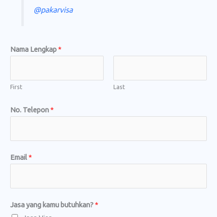
@pakarvisa
J
Nama Lengkap
*
a
s
a
First
Last
J
No. Telepon
*
a
s
a
k
Email
*
a
m
u
Jasa yang kamu butuhkan?
*