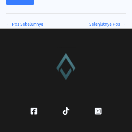
←
Pos Sebelumnya
Selanjutnya Pos
→
CV. Amanah Rukun Barokah