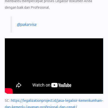
membantu mempercepat proses Legalisir dokumen Anda
dengan baik dan Profesional.
@pakarvisa
SC :
https://legalizationproject.id/jasa-legalisir-kemenkumham-
dan-kemenlu-layanan-profesional-dan-cepat/