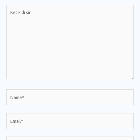
Ketik
di
sini..
Name*
Email*