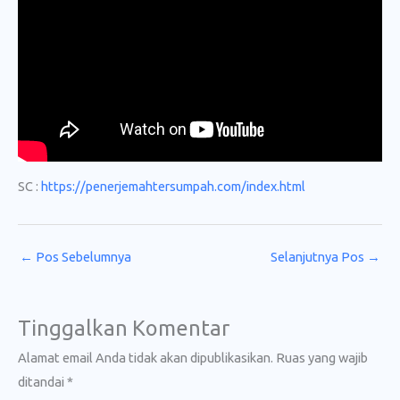
SC :
https://penerjemahtersumpah.com/index.html
←
Pos Sebelumnya
Selanjutnya Pos
→
Tinggalkan Komentar
Alamat email Anda tidak akan dipublikasikan.
Ruas yang wajib
ditandai
*