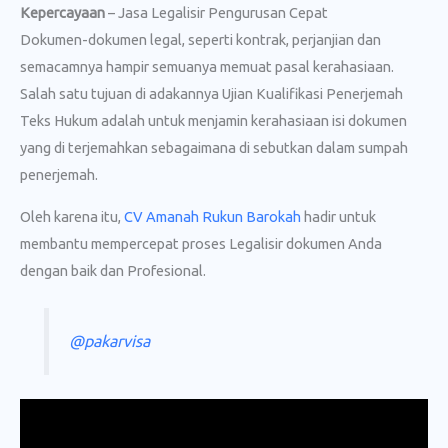
Kepercayaan
– Jasa Legalisir Pengurusan Cepat
Dokumen-dokumen legal, seperti kontrak, perjanjian dan
semacamnya hampir semuanya memuat pasal kerahasiaan.
Salah satu tujuan di adakannya Ujian Kualifikasi Penerjemah
Teks Hukum adalah untuk menjamin kerahasiaan isi dokumen
yang di terjemahkan sebagaimana di sebutkan dalam sumpah
penerjemah.
Oleh karena itu,
CV Amanah Rukun Barokah
hadir untuk
membantu mempercepat proses Legalisir dokumen Anda
dengan baik dan Profesional.
@pakarvisa